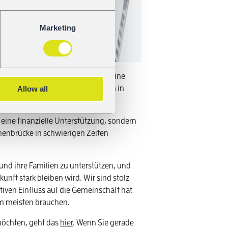
Marketing
hospiz unterstützt, sondern auch eine
Allow all
 die ihr Bestes tun, um Familien in
r eine finanzielle Unterstützung, sondern
rnenbrücke in schwierigen Zeiten
 und ihre Familien zu unterstützen, und
unft stark bleiben wird. Wir sind stolz
itiven Einfluss auf die Gemeinschaft hat
am meisten brauchen.
möchten, geht das
hier
. Wenn Sie gerade