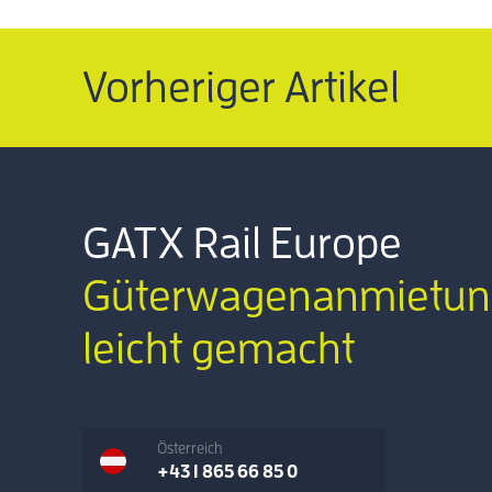
Vorheriger Artikel
GATX Rail Europe
Güterwagenanmietun
leicht gemacht
Österreich
+43 1 865 66 85 0