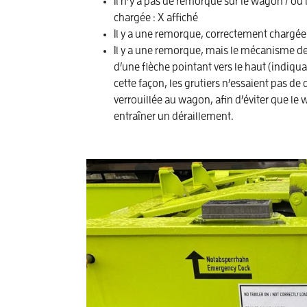
Il n’y a pas de remorque sur le wagon / ou
chargée : X affiché
Il y a une remorque, correctement chargée 
Il y a une remorque, mais le mécanisme de 
d’une flèche pointant vers le haut (indiqua
cette façon, les grutiers n’essaient pas d
verrouillée au wagon, afin d’éviter que le 
entraîner un déraillement.