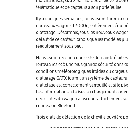
marchandises, GATX Rail Europe a relevé le défi 
télématique et de capteurs à son portefeuille.
Il y a quelques semaines, nous avons fourni à not
nouveaux wagons T3000e, entièrement équipés
d’attelage. Désormais, tous les nouveaux wag
défaut de ce capteur, tandis que les modèles plu
rééquipement sous peu.
Nous avons reconnu que cette demande était esse
ferroviaires et à une plus grande sécurité dans d
conditions météorologiques froides ou orageuses.
d’attelage GATX fournit un système de capteurs à 
d’attelage est correctement verrouillé et si le p
Les informations relatives au chargement correct
deux côtés du wagon ainsi que virtuellement sur
connexion Bluetooth.
Trois états de détection de la cheville ouvrière