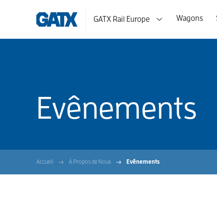
Wagons
GATX Rail Europe
Evênements
Accueil
À Propos de Nous
Evênements