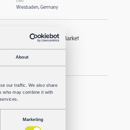
Lieu
Wiesbaden, Germany
nch Meeting – Polish LPG Market
Lieu
About
Poznan, Poland
se our traffic. We also share
ers who may combine it with
ce 2026
 services.
Lieu
Marketing
Copenhagen, Denmark