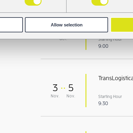
Cargo Confer
Allow selection
30
Oct.
Starting Hour
9:00
TransLogistic
3
5
Nov.
Nov.
Starting Hour
9:30