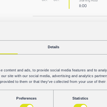
Starting Hour
11:00
22nd Fuel Bra
7
8
Oct.
Oct.
Starting Hour
Details
4:00
e content and ads, to provide social media features and to analy
 our site with our social media, advertising and analytics partn
ECG Conferen
 provided to them or that they’ve collected from your use of their
15
16
Oct.
Oct.
Starting Hour
Preferences
Statistics
7:00