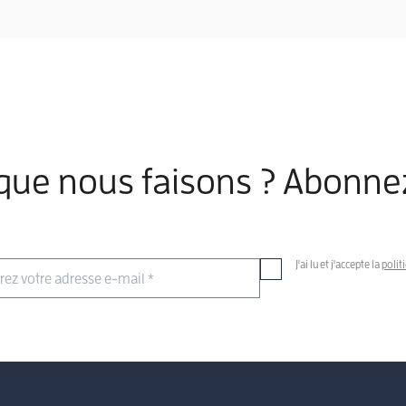
 que nous faisons ? Abonne
J'ai lu et j'accepte la
polit
érez votre adresse e-mail
*