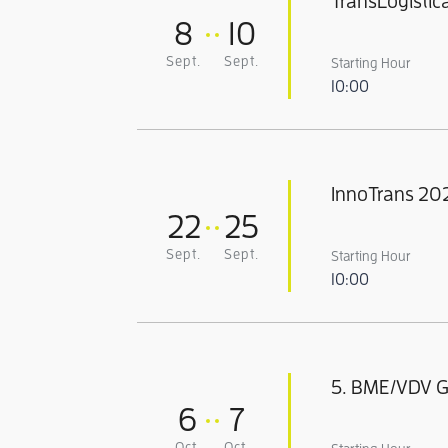
TransLogisti
8
10
Sept.
Sept.
Starting Hour
10:00
InnoTrans 20
22
25
Sept.
Sept.
Starting Hour
10:00
5. BME/VDV G
6
7
Oct.
Oct.