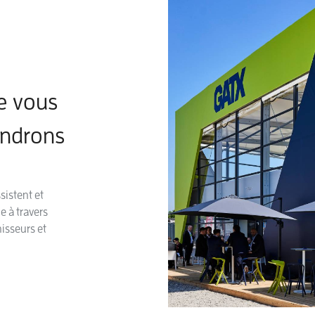
e vous
endrons
istent et
e à travers
nisseurs et