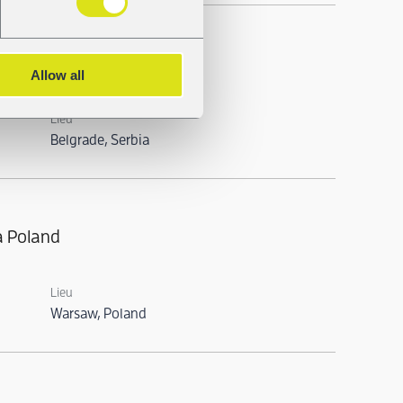
ence Belgrade
Allow all
Lieu
Belgrade, Serbia
a Poland
Lieu
Warsaw, Poland