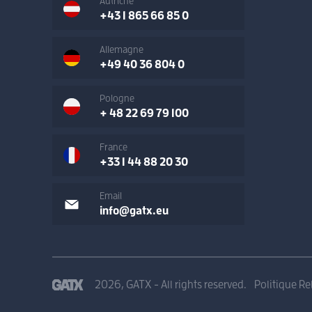
Autriche
+43 1 865 66 85 0
Allemagne
+49 40 36 804 0
Pologne
+ 48 22 69 79 100
France
+33 1 44 88 20 30
Email
info@gatx.eu
2026, GATX - All rights reserved.
Politique Rel