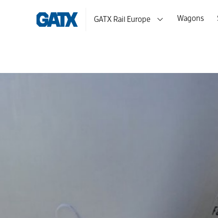
Wagons
GATX Rail Europe