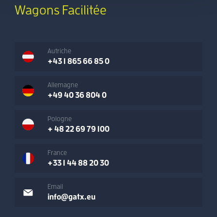
Wagons Facilitée
Autriche
+43 1 865 66 85 0
Allemagne
+49 40 36 804 0
Pologne
+ 48 22 69 79 100
France
+33 1 44 88 20 30
Email
info@gatx.eu