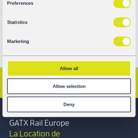
Preferences
et au-delà.
Contactez-nous
pour organiser une réunion
avec notre équipe sur place.
Statistics
Pour en savoir plus sur l’événement, visitez le site
S.I.T.L.
Marketing
Allow all
Article Précédent
Article Suivant
Allow selection
Deny
GATX Rail Europe
La Location de