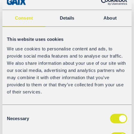
que vous cherchiez à changer votre mode de transport
pour le rail, nous sommes prêts à répondre à vos
questions et à vos demandes. Nos partenaires
Consent
Details
About
francophones auront également l’occasion de rencontrer
notre nouvelle directrice générale de GATX Rail France,
Stefanie Simonetti.
This website uses cookies
We use cookies to personalise content and ads, to
S.I.T.L. 2023 est une opportunité importante de
provide social media features and to analyse our traffic.
collaborations entre les leaders actuels du marché du
We also share information about your use of our site with
transport et de la logistique. C’est l’environnement
our social media, advertising and analytics partners who
parfait pour découvrir les solutions de neuf secteurs
may combine it with other information that you’ve
différents, notamment : 1) le transport et la logistique, 2)
provided to them or that they’ve collected from your use
l’intra-logistique, la robotique et l’automatisation, 3)
of their services.
l’emballage et la palette, 4) les technologies, l’IOT et les
systèmes d’information, 5) les énergies alternatives, 6)
les infrastructures, 7) l’immobilier, 8) les équipements de
Consent
transport et 9) le conseil, la carrière et le financement.
Necessary
Selection
Nous sommes enthousiastes à l’idée de développer
davantage notre réseau en France pendant l’événement