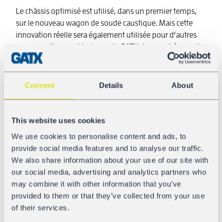
Le châssis optimisé est utilisé, dans un premier temps,
sur le nouveau wagon de soude caustique. Mais cette
innovation réelle sera également utilisée pour d’autres
wagons-citernes chimiques de GATX dans un très proche
avenir – ce wagon à usage flexible n’est pas seulement
adapté au transport de soude caustique, mais également
au transport d’acide phosphorique, de chloroforme ou
Consent
Details
About
encore d’acide sulfurique (fortement concentré).
Autres détails d’équipement:
This website uses cookies
Poids à vide de seulement 20,9 t environ
We use cookies to personalise content and ads, to
Frein à main à commande sur couloir
provide social media features and to analyse our traffic.
Pièce en T isolée et chauffante
We also share information about your use of our site with
Design Push-Brake et bogie sans traverse
our social media, advertising and analytics partners who
d’attelage
may combine it with other information that you’ve
Pas d’échelle
provided to them or that they’ve collected from your use
of their services.
Vous constituez des trains complets? La longueur de