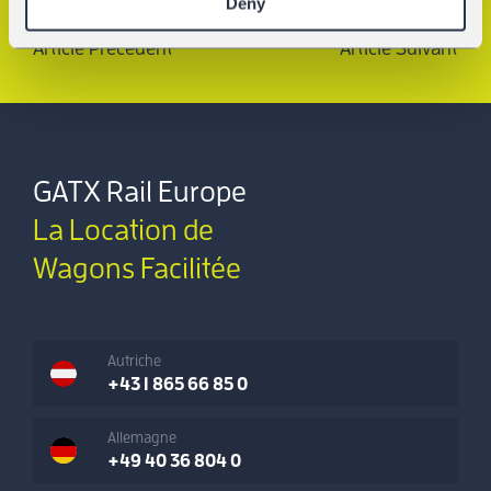
Deny
Article Précédent
Article Suivant
GATX Rail Europe
La Location de
Wagons Facilitée
Autriche
+43 1 865 66 85 0
Allemagne
+49 40 36 804 0