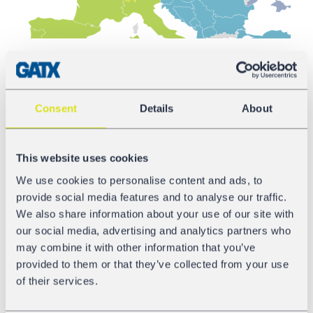
Nous avons tenu notre promesse de maintenir
Consent
Details
About
l’approche personnalisée de notre force de vente par
l’intermédiaire de votre responsable commercial local et
de vos collègues du service clientèle, tout en garantissant
This website uses cookies
les connaissances techniques approfondies de toutes les
We use cookies to personalise content and ads, to
personnes à bord, en gérant les contrats de vente et en
provide social media features and to analyse our traffic.
optimisant la disponibilité des wagons.
We also share information about your use of our site with
our social media, advertising and analytics partners who
Nouveaux visages, nouvelles frontières
may combine it with other information that you’ve
Notre objectif est également d’étendre notre portée
provided to them or that they’ve collected from your use
régionale, c’est pourquoi nous avons élargi notre équipe.
of their services.
Dites bonjour à nos nouveaux responsable des ventes :
– Zone de vente Sud, basé en Autriche :
Giulia Adami
et