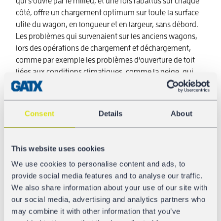
qui s’ouvre par le milieu, et une fois rabattus sur chaque
côté, offre un chargement optimum sur toute la surface
utile du wagon, en longueur et en largeur, sans débord.
Les problèmes qui survenaient sur les anciens wagons,
lors des opérations de chargement et déchargement,
comme par exemple les problèmes d’ouverture de toit
liées aux conditions climatiques, comme la neige, qui
faisait dérailler la chaîne, sont ici résolus, et la parfaite
étanchéité permet à la marchandise de rester sèche.
Consent
Details
About
Plus efficace, plus rentable, et 100% étanche, le
nouveau TAMNS
Les autres avantages des wagons TAMNS qui ont été
This website uses cookies
conçus par GATX an collaboration avec Adler Rail et
Tatravagonka, parlent d’eux-mêmes: ces wagons ont un
We use cookies to personalise content and ads, to
volume supérieur d’environ 13% et une bien meilleure
provide social media features and to analyse our traffic.
charge utile, comparée aux autres wagons actuellement
We also share information about your use of our site with
utilisés sur le marché. Les équipes opérationnelles
our social media, advertising and analytics partners who
apprécieront également la grande facilité d’utilisation: le
may combine it with other information that you’ve