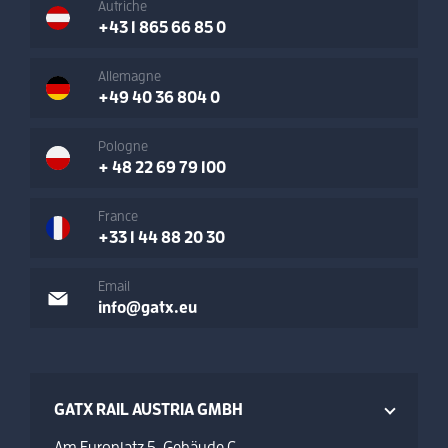
Autriche
+43 1 865 66 85 0
Allemagne
+49 40 36 804 0
Pologne
+ 48 22 69 79 100
France
+33 1 44 88 20 30
Email
info@gatx.eu
GATX RAIL AUSTRIA GMBH