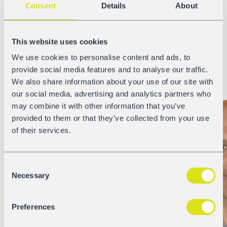
Consent
Details
About
savez pas exactement comment la réaliser sans
chambouler vos routines éprouvées en interne?
Adressez-vous à votre Key Account Manager compétent.
This website uses cookies
Chez GATX, nous nous ferons un plaisir de vous
We use cookies to personalise content and ads, to
conseiller.
provide social media features and to analyse our traffic.
We also share information about your use of our site with
our social media, advertising and analytics partners who
may combine it with other information that you’ve
provided to them or that they’ve collected from your use
of their services.
Consent
Necessary
Selection
Preferences