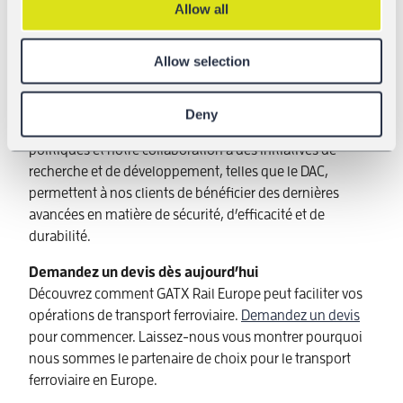
Allow all
Favoriser l’innovation
L’innovation est le moteur de notre réussite. Qu’il
Allow selection
s’agisse d’équiper les wagons d’une télématique
avancée ou de collaborer avec des pionniers du secteur
comme
Nevomo
, nous façonnons l’avenir du transport
Deny
ferroviaire. Nos investissements dans l’élaboration de
politiques et notre collaboration à des initiatives de
recherche et de développement, telles que le DAC,
permettent à nos clients de bénéficier des dernières
avancées en matière de sécurité, d’efficacité et de
durabilité.
Demandez un devis dès aujourd’hui
Découvrez comment GATX Rail Europe peut faciliter vos
opérations de transport ferroviaire.
Demandez un devis
pour commencer. Laissez-nous vous montrer pourquoi
nous sommes le partenaire de choix pour le transport
ferroviaire en Europe.