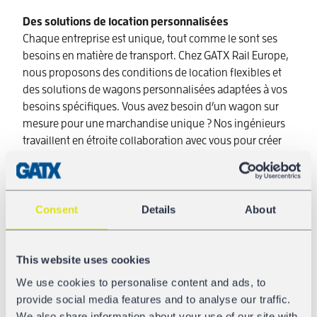
Des solutions de location personnalisées
Chaque entreprise est unique, tout comme le sont ses
besoins en matière de transport. Chez GATX Rail Europe,
nous proposons des conditions de location flexibles et
des solutions de wagons personnalisées adaptées à vos
besoins spécifiques. Vous avez besoin d’un wagon sur
mesure pour une marchandise unique ? Nos ingénieurs
travaillent en étroite collaboration avec vous pour créer
des wagons spécialisés, même pour des séries limitées.
Grâce à la solidité financière de notre société mère, GATX
Corporation, nous garantissons la stabilité et le soutien à
long terme de vos opérations.
Consent
Details
About
Maintenance et réparations rationalisées
Les temps d’arrêt sont coûteux, et nous comprenons
This website uses cookies
l’importance de maintenir vos wagons sur les rails. Grâce
We use cookies to personalise content and ads, to
à notre atelier interne et à un réseau de plus de 50
provide social media features and to analyse our traffic.
ateliers partenaires à travers l’Europe, nous fournissons
We also share information about your use of our site with