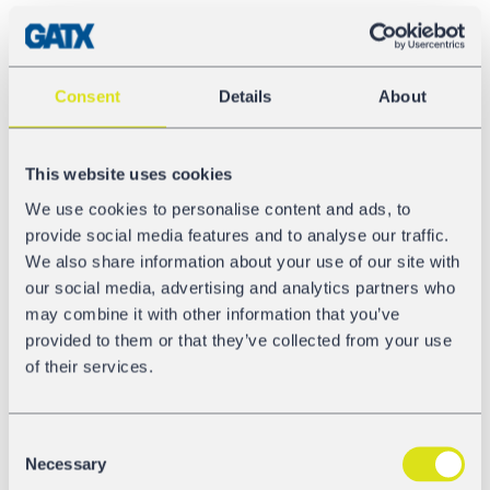
Avec les zones géographiques définies, vous
recevez automatiquement des messages d’état,
par exemple, l’entrée ou la sortie d’un terminal ou
d’un atelier.
Consent
Details
About
Fonction d’alarme
Vous recevez des messages d’alarme et des
This website uses cookies
informations en temps réel concernant les
évènements de transport comme les chocs, les
We use cookies to personalise content and ads, to
déraillements, un arrêt non-prévu.
provide social media features and to analyse our traffic.
Enregistrement de la performance kilométrique
We also share information about your use of our site with
Les informations exactes et rapides concernant le
our social media, advertising and analytics partners who
kilométrage et, ainsi, la réserve d’usure de certains
may combine it with other information that you’ve
modules permettent de mieux planifier les
provided to them or that they’ve collected from your use
passages en atelier.
of their services.
Dans les années à venir, chez GATX, nous allons intégrer
davantage de systèmes télématiques et de capteurs dans
Consent
notre flotte – selon le type de wagon et en fonction des
Necessary
Selection
besoins de nos clients. Vous avez une idée ou faites face