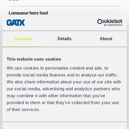
Longueur hors tout
18.000 mm
Écartement essieux extrême
Consent
Details
About
13.900 mm
Pression d’épreuve
This website uses cookies
27 bar
We use cookies to personalise content and ads, to
provide social media features and to analyse our traffic.
Pare soleil
We also share information about your use of our site with
Non
our social media, advertising and analytics partners who
may combine it with other information that you’ve
Température basse de service
provided to them or that they’ve collected from your use
of their services.
-40 °C