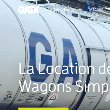
Wagons
GATX Rail Europe
La Location d
Wagons Simpl