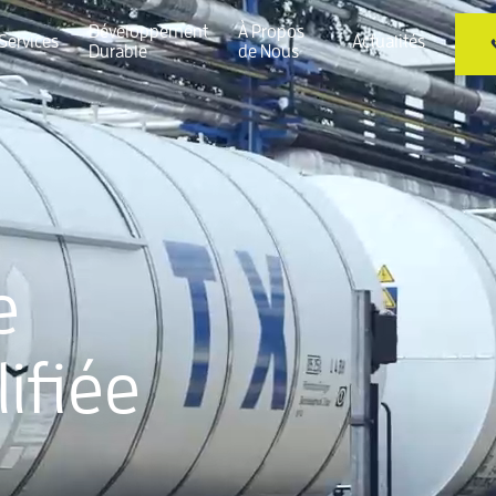
Développement
À Propos
Services
Actualités
Durable
de Nous
e
ifiée