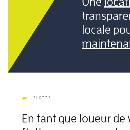
Une
loca
transpare
locale po
maintena
FLOTTE
En tant que loueur de