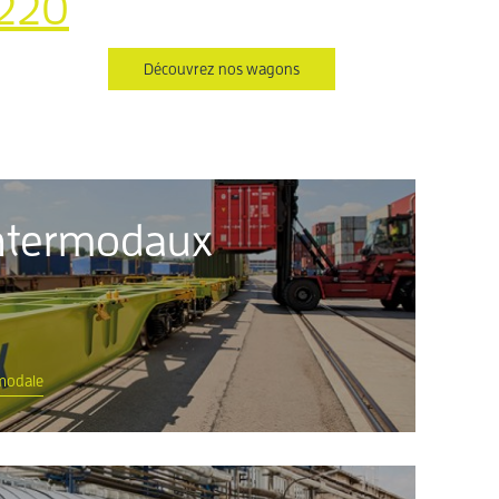
220
Découvrez nos wagons
ntermodaux
rmodale