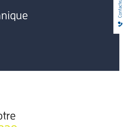
Contactez-nous !
hnique
otre