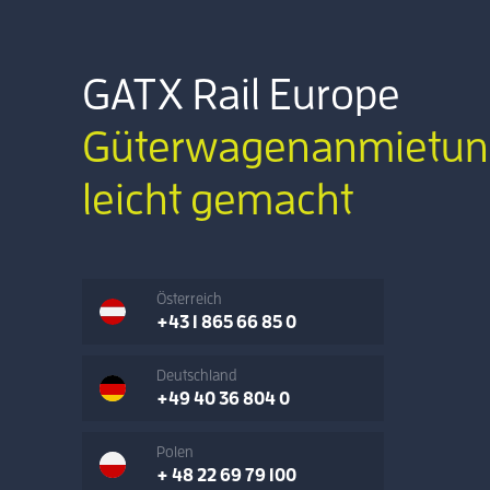
GATX Rail Europe
Güterwagenanmietun
leicht gemacht
Österreich
+43 1 865 66 85 0
Deutschland
+49 40 36 804 0
Polen
+ 48 22 69 79 100