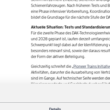
Schienenfahrzeugen. Nach früheren Tests und Be
eine Phase intensiver Vorbereitung, Koordinatio
bildet die Grundlage für die nächste Stufe der 
Aktuelle Situation: Tests und Standardisieru
Für die zweite Phase des DAK-Technologieentwic
und 2028 geplant ist, laufen derzeit umfangrei
Schwerpunkt liegt dabei auf der Identifizierun
besonders relevant sind, sowie der daraus res
der Form der aktiven Beteiligung.
Gleichzeitig schreitet die „
Pioneer Trains Initiati
Aktivitäten, darunter die Ausarbeitung von Vert
sind im Gange. Auf technischer Seite werden de
Klimakammertests und Crashtests durchgeführt
Parallel dazu wird weiterhin an Themen wie Inte
Standardisierung gearbeitet, um sicherzustell
grenzüberschreitend einheitlich eingesetzt we
Details