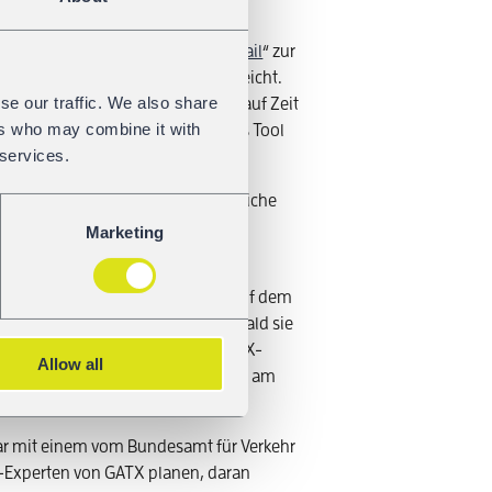
 DAC-rail
portals und der Datenbank „
DAC-rail
“ zur
e ein wichtiger Meilenstein erreicht.
se our traffic. We also share
Nachrüstungsmaßnahmen in Bezug auf Zeit
ers who may combine it with
f, Wagenhalter zu motivieren, das Tool
 services.
n.
ussichtlich fortgesetzt. Eine mögliche
 im ersten Quartal 2026 weiter
Marketing
tlinien für weitere Pionierzüge auf dem
lt. Diese Richtlinien werden, sobald sie
öffentlicht sind, von unseren GATX-
Allow all
in welchem Umfang eine Teilnahme am
uar mit einem vom Bundesamt für Verkehr
K-Experten von GATX planen, daran