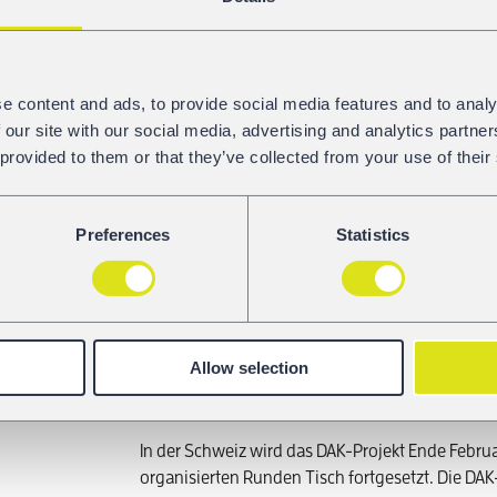
Nächste Schritte: Start und Finanzierung von
Mit dem Start des von der UIP entwickelten Web
Erfassung und Analyse DAK-bezogener Daten wurd
e content and ads, to provide social media features and to analy
Die Plattform unterstützt die Ermittlung von 
 our site with our social media, advertising and analytics partn
und Kosten. Künftig liegt der Schwerpunkt darau
 provided to them or that they’ve collected from your use of their
aktiv zu nutzen und relevante Daten beizusteuer
Die übergreifende Projektkoordination wird vora
Struktur wurde im Dezember diskutiert und soll
Preferences
Statistics
ausgearbeitet werden.
Darüber hinaus wurden die deutschen Förderrich
VPI-Symposium im Januar dieses Jahres vorgestel
vom deutschen Verkehrsministerium offiziell ver
Allow selection
Teams analysiert, um zu entscheiden, ob und 
nächsten Pionierzugprojekt vorgesehen ist.
In der Schweiz wird das DAK-Projekt Ende Febr
organisierten Runden Tisch fortgesetzt. Die DA