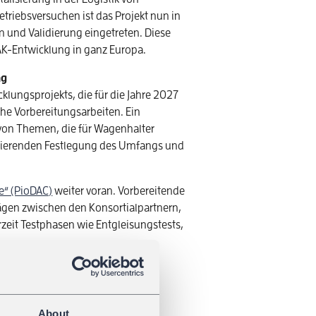
triebsversuchen ist das Projekt nun in
n und Validierung eingetreten. Diese
DAK-Entwicklung in ganz Europa.
ng
klungsprojekts, die für die Jahre 2027
che Vorbereitungsarbeiten. Ein
g von Themen, die für Wagenhalter
ultierenden Festlegung des Umfangs und
ve“ (PioDAC)
weiter voran. Vorbereitende
rägen zwischen den Konsortialpartnern,
rzeit Testphasen wie Entgleisungstests,
.
roperabilität, Zulassung und
en, dass zukünftige DAK-Lösungen
rden können.
About