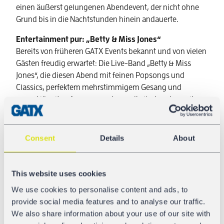
einen äußerst gelungenen Abendevent, der nicht ohne
Grund bis in die Nachtstunden hinein andauerte.
Entertainment pur: „Betty & Miss Jones“
Bereits von früheren GATX Events bekannt und von vielen
Gästen freudig erwartet: Die Live-Band „Betty & Miss
Jones“, die diesen Abend mit feinen Popsongs und
Classics, perfektem mehrstimmigem Gesang und
ausgeklügelten Arrangements musikalisch untermalte –
wie immer unplugged und auf höchstem Niveau. Dass
Tina, Bylle, Nelly und Dani – die vier charismatischen
Musikerinnen aus Süddeutschland und Oberösterreich –
Consent
Details
About
bei jedem Auftritt für beste Stimmung sorgen, stellten
sie auch diesmal eindrucksvoll unter Beweis. Auch der
Security-Mitarbeiter vom Beginn des Abends tauchte
This website uses cookies
wieder auf – und entpuppte sich als fingerfertiger
We use cookies to personalise content and ads, to
Magier. Mit faszinierenden Tricks sorgte er für Heiterkeit
provide social media features and to analyse our traffic.
und Staunen bei den Gästen. Eine Close-Up Comedy
We also share information about your use of our site with
rundete das Entertainmentprogramm schließlich ab –