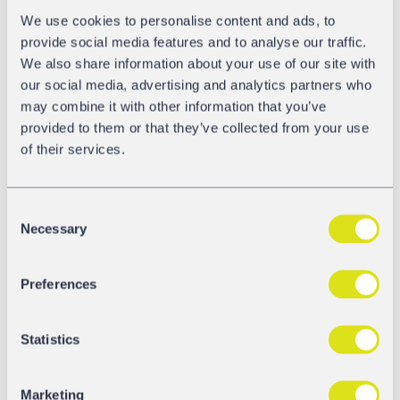
der Kupplung, hat das Testteam der DB Systemtechnik
We use cookies to personalise content and ads, to
einen besonderen Fokus auf die erstmals im
provide social media features and to analyse our traffic.
Schienengüterverkehr eingesetzte e-Kupplung gerichtet.
We also share information about your use of our site with
Über die e-Kupplung werden Strom- und
our social media, advertising and analytics partners who
Datenleitungen der Güterwagen miteinander gekuppelt.
may combine it with other information that you’ve
Was schon seit Jahren im ICE des Personenverkehrs
provided to them or that they’ve collected from your use
gängige Praxis ist, wird jetzt unter den robusten
of their services.
Anforderungen des Schienengüterverkehrs auf
Funktionalität und Zuverlässigkeit getestet. Nach
Abschluss der Tests auf dem Gelände der TÜV Süd Rail
Consent
Necessary
GmbH in Görlitz-Schlauroth geht es für die DAKs zurück
Selection
nach Minden in die Klimakammer der DB Systemtechnik.
Dort werden die Kupplungen auf extreme
Preferences
Witterungsbedingungen getestet (-40°C bis +45°C). Die
Tests der DAK-Prototypen sollen im Februar 2021
abgeschlossen werden. Die Testergebnisse werden ein
Statistics
wesentlicher Bestandteil der Entscheidung sein, welches
DAK-Design für den Rollout in Europa ausgewählt wird.
Marketing