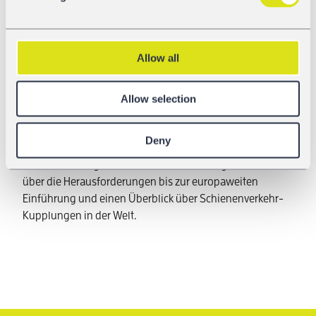
Diese Entscheidung soll auf europäischer Ebenen im
Rahmen des Shift2Rail- European DAC Delivery
Programme getroffen werden.
Allow all
Da die DAK-Technologie die Innovation im
Schienengüterverkehr der nächsten Jahre bestimmen
wird, ist dies ein Beitrag der GATX-News-Serie zur DAK.
Allow selection
Das DAC4EU Projekt wird vom deutschen
Bundesministerium für Verkehr und digitale Infrastruktur
Deny
mit € 13 Mio. finanziert und von sieben Konsortium-
Partnern durchgeführt. Im nächsten Beitrag lesen Sie
über die Herausforderungen bis zur europaweiten
Einführung und einen Überblick über Schienenverkehr-
Kupplungen in der Welt.