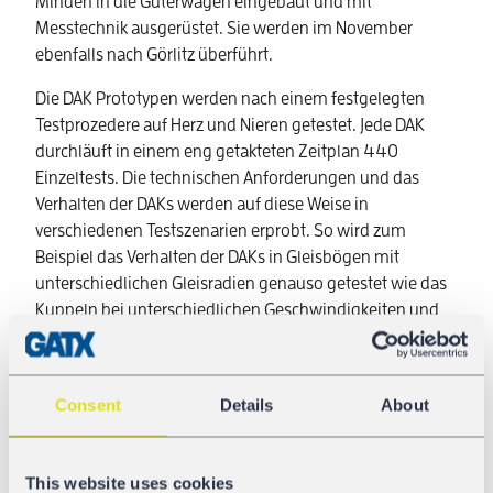
Minden in die Güterwagen eingebaut und mit
Messtechnik ausgerüstet. Sie werden im November
ebenfalls nach Görlitz überführt.
Die DAK Prototypen werden nach einem festgelegten
Testprozedere auf Herz und Nieren getestet. Jede DAK
durchläuft in einem eng getakteten Zeitplan 440
Einzeltests. Die technischen Anforderungen und das
Verhalten der DAKs werden auf diese Weise in
verschiedenen Testszenarien erprobt. So wird zum
Beispiel das Verhalten der DAKs in Gleisbögen mit
unterschiedlichen Gleisradien genauso getestet wie das
Kuppeln bei unterschiedlichen Geschwindigkeiten und
unter verschiedenen Beladezuständen. Es wird ein
Geschwindigkeitsbereich von 2-12km/h getestet, jedoch
maximal bis zum Erreichen einer Druckkraft von 2.000
Consent
Details
About
kN. Die Messungen von auftretenden Kräften gehört
ebenso zum Testprogramm wie die Tests zur
Entgleisungssicherheit. Neben dem mechanischen Teil
This website uses cookies