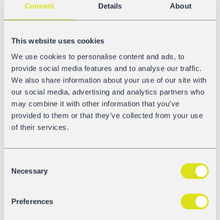
transportieren.
Consent
Details
About
“Es war schon immer unser Ziel, den französischen und
belgischen Markt zu bedienen, und wir freuen uns, zwei
This website uses cookies
neue Kunden in unserer wachsenden GATX Rail France-
We use cookies to personalise content and ads, to
Familie begrüßen zu dürfen”, sagt Johannes Friess,
provide social media features and to analyse our traffic.
Business Unit Manager bei GATX. Johannes fügt hinzu:
We also share information about your use of our site with
“Wir sind zuversichtlich, dass dies der Beginn einer
our social media, advertising and analytics partners who
langen, fruchtbaren Beziehung ist. GRE wird sicherlich
may combine it with other information that you’ve
seinen Teil dazu beitragen, dass diese Beziehungen mit
provided to them or that they’ve collected from your use
der Zeit wachsen.”
of their services.
Das Büro von GRE France betreut neue und langjährige
Kunden in Frankreich, Belgien und Spanien und ist aktiv
Consent
am Aufbau neuer Beziehungen in verschiedenen
Necessary
Selection
Branchen, die sowohl Tank- als auch Güterwagen
benötigen. Unsere außergewöhnlich junge Flotte und
unser Engagement für exzellenten Service machen uns
Preferences
einzigartig auf dem französischen Markt.