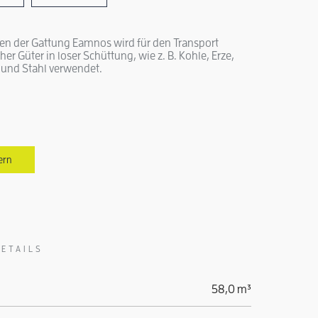
n der Gattung Eamnos wird für den Transport
r Güter in loser Schüttung, wie z. B. Kohle, Erze,
z und Stahl verwendet.
ern
ETAILS
58,0 m³