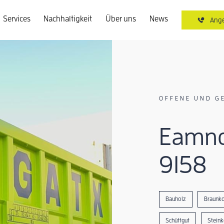
Services
Nachhaltigkeit
Über uns
News
Ange
OFFENE UND G
Eamno
9158
Bauholz
Braunko
Schüttgut
Steink