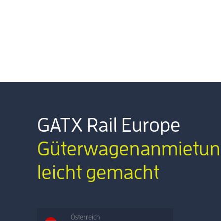
GATX Rail Europe
Güterwagenanmietun
leicht gemacht
Österreich