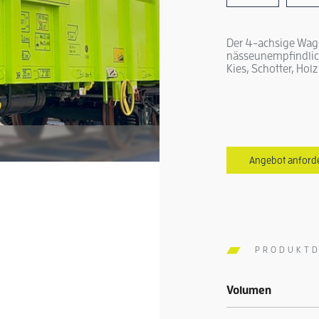
Der 4-achsige Wage
nässeunempfindliche
Kies, Schotter, Hol
Angebot anford
PRODUKTD
Volumen