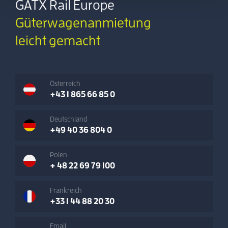
GATX Rail Europe
Güterwagenanmietung
leicht gemacht
Österreich
+43 1 865 66 85 0
Deutschland
+49 40 36 804 0
Polen
+ 48 22 69 79 100
Frankreich
+33 1 44 88 20 30
Email