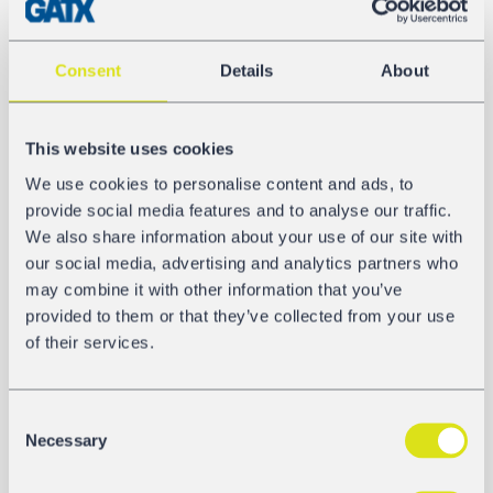
Länge über Puffer
14.960 mm
Consent
Details
About
Äußerer Achsabstand
This website uses cookies
11.720 mm
We use cookies to personalise content and ads, to
Tank Code
provide social media features and to analyse our traffic.
We also share information about your use of our site with
L4BH
our social media, advertising and analytics partners who
may combine it with other information that you’ve
Heizung/Isolierung
provided to them or that they’ve collected from your use
Nein
of their services.
Consent
GALERIE
Necessary
Selection