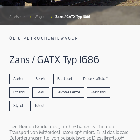
Startseite
Wagen
Zans / GATX Typ 1686
ÖL & PETROCHEMIEWAGEN
Zans / GATX Typ 1686
Aceton
Benzin
Biodiesel
Dieselkraftstoff
Ethanol
FAME
Leichtes Heizöl
Methanol
Styrol
Toluol
Den kleinen Bruder des „Jumbo“ haben wir für den
Transport von Mitteldestillaten optimiert. Er ist das ideale
Beförderungsmittel von beispielsweise Dieselkraftstoff