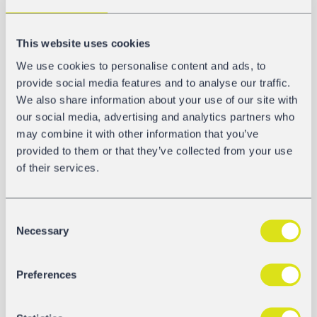
10.252 mm
This website uses cookies
Longueur des trappes de déchargement
We use cookies to personalise content and ads, to
1.000 mm
provide social media features and to analyse our traffic.
We also share information about your use of our site with
our social media, advertising and analytics partners who
may combine it with other information that you’ve
GALERIE
provided to them or that they’ve collected from your use
of their services.
Consent
Necessary
Selection
Preferences