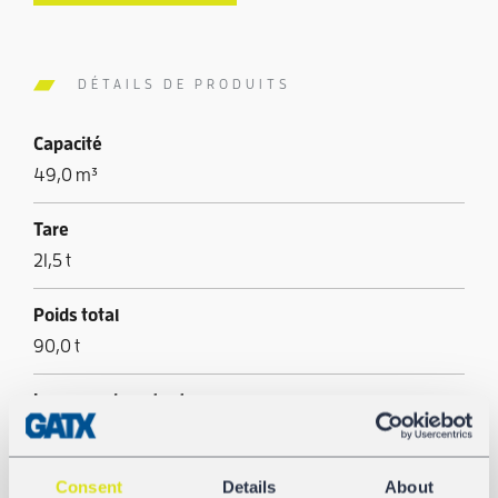
DÉTAILS DE PRODUITS
Capacité
49,0 m³
Tare
21,5 t
Poids total
90,0 t
Longueur hors tout
12.680 mm
Consent
Details
About
Longueur ouverture chargement