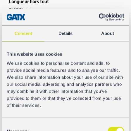
Longueur hors tout
18.000 mm
Écartement essieux extrême
13.900 mm
Consent
Details
About
Pression d’épreuve
This website uses cookies
26 bar
We use cookies to personalise content and ads, to
Pare soleil
provide social media features and to analyse our traffic.
We also share information about your use of our site with
Oui
our social media, advertising and analytics partners who
may combine it with other information that you’ve
Température basse de service
provided to them or that they’ve collected from your use
-20 °C
of their services.
Consent
GALERIE