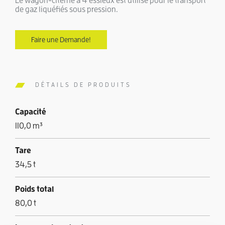
Le wagon-citerne à 4 essieux est utilisé pour le transport
de gaz liquéfiés sous pression.
Faire une Demande!
DÉTAILS DE PRODUITS
Capacité
110,0 m³
Tare
34,5 t
Poids total
80,0 t