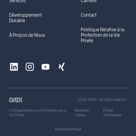
Services
Carriere
Développement
Contact
Durable
Politique Relative à la
À Propos de Nous
Protection de la Vie
Privée
2026, GATX - All rights reserved.
Politique Relative à la Protection de la
Mentions
Portail
Vie Privée
Legales
Télématique
Retourner en haut