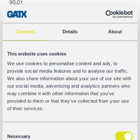
90,0 t
Longueur hors tout
16.690 mm
Consent
Details
About
Écartement essieux extrême
12.950 mm
This website uses cookies
We use cookies to personalise content and ads, to
Codage citerne
provide social media features and to analyse our traffic.
L4BH
We also share information about your use of our site with
our social media, advertising and analytics partners who
Rechauffeurs/Calorifuge
may combine it with other information that you’ve
Non
provided to them or that they’ve collected from your use
of their services.
GALERIE
Consent
Necessary
Selection