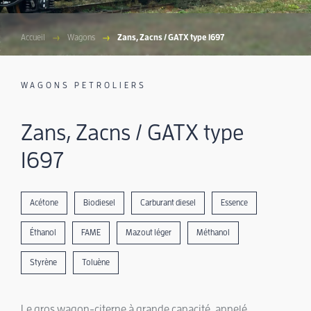
Accueil
Wagons
Zans, Zacns / GATX type 1697
WAGONS PETROLIERS
Zans, Zacns / GATX type
1697
Acétone
Biodiesel
Carburant diesel
Essence
Éthanol
FAME
Mazout léger
Méthanol
Styrène
Toluène
Le gros wagon-citerne à grande capacité, appelé