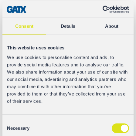
Poids total
90,0 t
Consent
Details
About
Longueur hors tout
20.840 mm
This website uses cookies
Matière caisse
We use cookies to personalise content and ads, to
AW-5186
provide social media features and to analyse our traffic.
We also share information about your use of our site with
Déchargement pneumatique
our social media, advertising and analytics partners who
may combine it with other information that you’ve
Oui
provided to them or that they’ve collected from your use
of their services.
GALERIE
Consent
Necessary
Selection