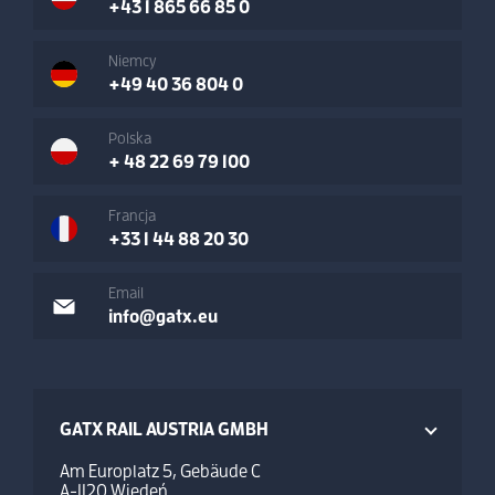
+43 1 865 66 85 0
Niemcy
+49 40 36 804 0
Polska
+ 48 22 69 79 100
Francja
+33 1 44 88 20 30
Email
info@gatx.eu
GATX RAIL AUSTRIA GMBH
Am Europlatz 5, Gebäude C
A-1120 Wiedeń