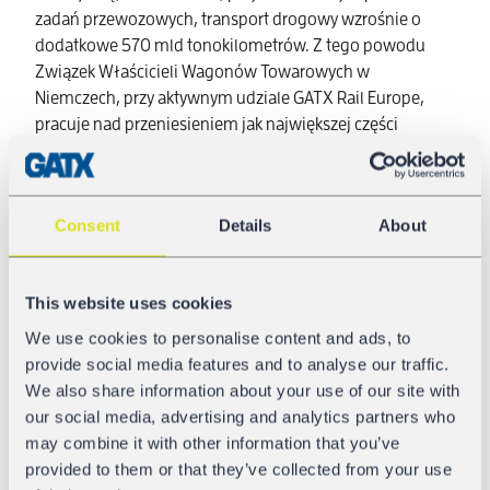
zadań przewozowych, transport drogowy wzrośnie o
dodatkowe 570 mld tonokilometrów. Z tego powodu
Związek Właścicieli Wagonów Towarowych w
Niemczech, przy aktywnym udziale GATX Rail Europe,
pracuje nad przeniesieniem jak największej części
przewozów towarowych z dróg na tory.
Jeśli większa część udziału w rynku przewozów
towarowych zostanie przeniesiona na tory, wtedy można
Consent
Details
About
się spodziewać spadku emisji CO2. Zgodnie z
obliczeniami „Rail Freight Forward”, jeśli ten sposób
przewozu wzrośnie do 30% ogólnego transportu
This website uses cookies
towarów w Europie do roku 2030 (aktualnie jest to 18%),
We use cookies to personalise content and ads, to
wówczas uda się uniknąć emisji 290 mln ton CO2, 40
provide social media features and to analyse our traffic.
000 zgonów na skutek zanieczyszczenia środowiska oraz
We also share information about your use of our site with
5000 ofiar wypadków drogowych spowodowanych
our social media, advertising and analytics partners who
przez samochody ciężarowe.
may combine it with other information that you’ve
provided to them or that they’ve collected from your use
W rezultacie, GATX Rail Europe dąży do stworzenia