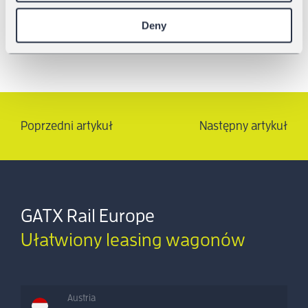
GATX Rail Europe stoi na czele tej zmiany.
Deny
Poprzedni artykuł
Następny artykuł
GATX Rail Europe
Ułatwiony leasing wagonów
Austria