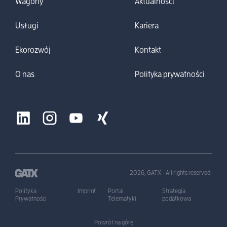
Wagony
Aktualności
Usługi
Kariera
Ekorozwój
Kontakt
O nas
Polityka prywatności
2026, GATX - All rights reserved.
Polityka
Imprint
Portal
Strategia
Prywatności
Telematyki
podatkowa
Powrót na górę