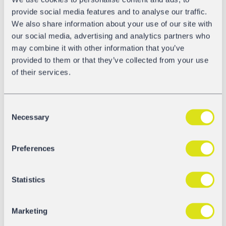
sparować z dowolnym urządzeniem mobilnym
provide social media features and to analyse our traffic.
przystosowanym do sprawdzania statusu prawidłowego
We also share information about your use of our site with
załadunku wagonu w czasie rzeczywistym, a nie post-
our social media, advertising and analytics partners who
factum, co pozwala uniknąć konieczności dokonywania
may combine it with other information that you’ve
dalszych korekt i opóźnień. Dodatkowo dane mogą być
provided to them or that they’ve collected from your use
wyświetlane na portalu internetowym, gdzie klienci
of their services.
mogą ustawić alerty, gdy wagon opuszcza
geoogrodzony obszar z “niewłaściwym” statusem
załadunku. Hubert Gołębiewski, Digitalization &
Consent
Innovation IT Manager w GATX Rail Europe, zapewnia
Necessary
Selection
większe bezpieczeństwo i wyższą satysfakcję klientów
dzięki naszej najnowszej funkcji wagonów. “Wyposażony
w czujniki GPS, T3000e może przewozić dwie naczepy
Preferences
jednocześnie, wystawiając tym samym dwa zaczepy” –
powiedział Hubert. “Każdy zaczep ma gniazdo
Statistics
wyposażone w czujniki z certyfikatem ATEX. Dane są
wyświetlane na dwóch wyświetlaczach na każdy zaczep
po każdej stronie wagonu, oferując dokładniejszy
Marketing
przegląd. Odczyty z czujników są przekazywane do GPS