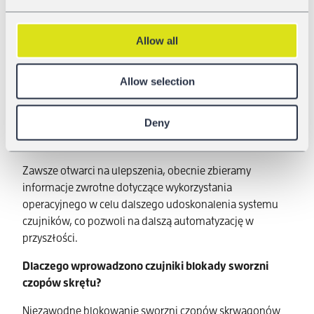
przypominającego hub, dzięki czemu nasi klienci mogą
pozostać w wygodnej łączności przez Bluetooth.
Allow all
Rozwiązanie można łatwo dostosować lub rozbudować
do indywidualnych potrzeb i zintegrować z systemami
informatycznymi klienta za pomocą standardowego
Allow selection
interfejsu ITSS. W sumie zapewniamy kompleksowe,
łatwo dostępne rozwiązanie, które dodaje warstwę
Deny
bezpieczeństwa do obecnych kontroli wizualnych
sworzni czopów skrętu.”
Zawsze otwarci na ulepszenia, obecnie zbieramy
informacje zwrotne dotyczące wykorzystania
operacyjnego w celu dalszego udoskonalenia systemu
czujników, co pozwoli na dalszą automatyzację w
przyszłości.
Dlaczego wprowadzono czujniki blokady sworzni
czopów skrętu?
Niezawodne blokowanie sworzni czopów skrwagonów