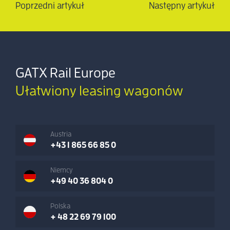
Poprzedni artykuł
Następny artykuł
GATX Rail Europe
Ułatwiony leasing wagonów
Austria
+43 1 865 66 85 0
Niemcy
+49 40 36 804 0
Polska
+ 48 22 69 79 100