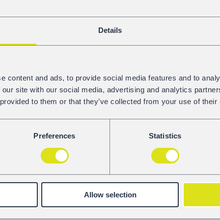
Co?
– dwa nowe wagony GATX
Details
– TAMNS
– wagon do produktów chemicznych
– trzy typy wkładek hamulcowych
– LL, K i żeliwne
e content and ads, to provide social media features and to analy
 our site with our social media, advertising and analytics partn
– nowy portal dla klientów
 provided to them or that they’ve collected from your use of their
– przedstawiciele głównych producentów
– wtorek, 09.05.2017, 15:00: COGNID
Preferences
Statistics
– środa, 10.05.2017, 10:30: SAVVY
– czwartek, 11.05.2017, 15:00: DOT Telemat
Czekamy na Państwa wizytę!
GATX Rail Europe – together on the right trac
Allow selection