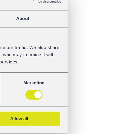
About
se our traffic. We also share
ers who may combine it with
 services.
 rozwiązań telematycznych
Marketing
ik
k!
Allow all