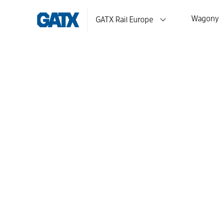
Wagony
GATX Rail Europe