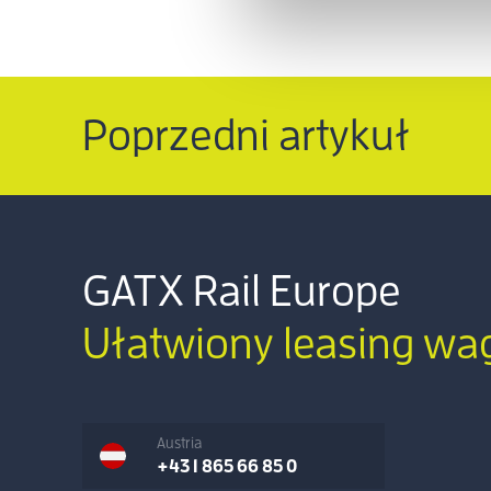
Poprzedni artykuł
GATX Rail Europe
Ułatwiony leasing w
Austria
+43 1 865 66 85 0