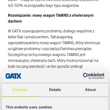
40-50% w przypadku tego typu wagonów.
Rozwiązanie: nowy wagon TAMNS z otwieranym
dachem
W GATX rozwiązujemy problemy, dlatego wspólnie z
Adler Rail i producentem, Tatravagonką,
zaprojektowaliśmy nowy wagon TAMNS, który eliminuje
uciążliwe problemy i oszczędza Państwa pieniądze.
Szczególną cechą nowego wagonu TAMNS jest
innowacyjny, otwierany dach, który można rozsunąć na
boki na całą szerokość i w ten sposób uniknąć
jakichkolwiek uszkodzeń. Kłopotliwa plandeka została
wyeliminowana, a związane z nią straty,
zminimalizowane.
Consent
Details
About
Jednocześnie ten typ wagonu ma o ponad 13% większą
pojemność, niż TAMS dostępne na rynku, przy tej samej
masie własnej. Nasze wagony TAMNS przynoszą
This website uses cookies