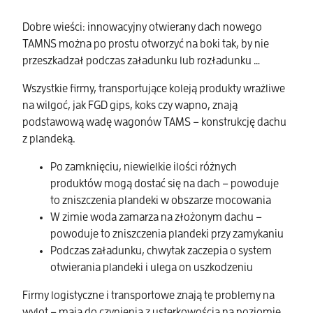
Dobre wieści: innowacyjny otwierany dach nowego
TAMNS można po prostu otworzyć na boki tak, by nie
przeszkadzał podczas załadunku lub rozładunku …
Wszystkie firmy, transportujące koleją produkty wrażliwe
na wilgoć, jak FGD gips, koks czy wapno, znają
podstawową wadę wagonów TAMS – konstrukcję dachu
z plandeką.
Po zamknięciu, niewielkie ilości różnych
produktów mogą dostać się na dach – powoduje
to zniszczenia plandeki w obszarze mocowania
W zimie woda zamarza na złożonym dachu –
powoduje to zniszczenia plandeki przy zamykaniu
Podczas załadunku, chwytak zaczepia o system
otwierania plandeki i ulega on uszkodzeniu
Firmy logistyczne i transportowe znają te problemy na
wylot – mają do czynienia z usterkowością na poziomie