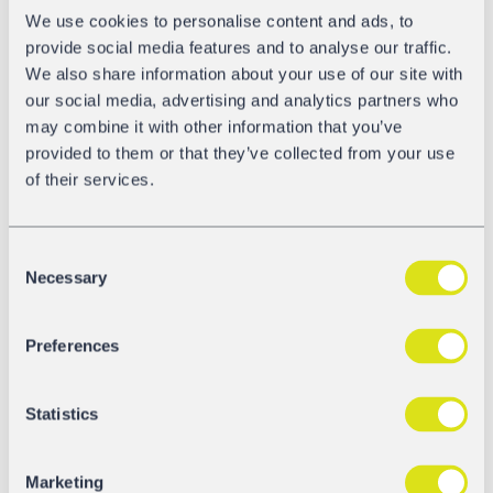
Państwu korzyści:
We use cookies to personalise content and ads, to
provide social media features and to analyse our traffic.
Większa dostępność floty / mniejsza flota
We also share information about your use of our site with
dzierżawiona
our social media, advertising and analytics partners who
Niższe opłaty manewrowe i frachtowe
may combine it with other information that you’ve
Większa ładowność
provided to them or that they’ve collected from your use
Zoptymalizowana niezawodność dostaw
of their services.
Niższe koszty utrzymania
Łatwa obsługa i absolutna wodoszczelność
Consent
Powody do zadowolenia mają również pracownicy stacji
Necessary
Selection
załadowczych – duży dach nowego wagonu TAMNS
można otworzyć i zamknąć za pomocą przycisku. Można
Preferences
również awaryjnie użyć klucza udarowego lub ręcznego
pokrętła. Włazu serwisowego można używać również
przy otwartym dachu.
Statistics
Absolutna szczelność otwieranego dachu została
potwierdzona licznymi testami – produkty wrażliwe na
Marketing