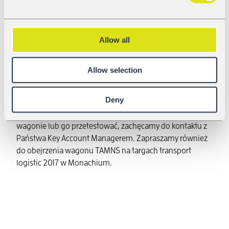
wilgoć dotrą do celu zupełnie suche!
Główne dane techniczne zoptymalizowanego wagonu
TAMNS:
Allow all
Pojemność: 82,5 m³
Masa własna: 24,5 t
Allow selection
Ładowność: 65,.5 t
Długość ze zderzakami: 15,74 m
Deny
Jeśli chcą Państwo dowiedzieć się więcej o nowym
wagonie lub go przetestować, zachęcamy do kontaktu z
Państwa Key Account Managerem. Zapraszamy również
do obejrzenia wagonu TAMNS na targach transport
logistic 2017 w Monachium.