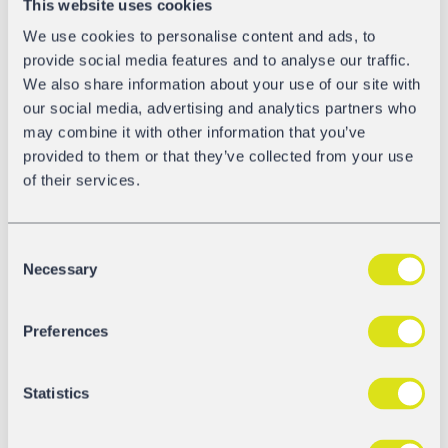
This website uses cookies
Choć te decyzje zostały ogłoszone już dawno – czas
biegnie nieubłaganie – w codziennym pośpiechu i
We use cookies to personalise content and ads, to
stresie łatwo zapomnieć o tak ważnym terminie. Dlatego
provide social media features and to analyse our traffic.
GATX po raz kolejny, z wyprzedzeniem, przypomniał
We also share information about your use of our site with
swoim klientom o wprowadzeniu szwajcarskich
our social media, advertising and analytics partners who
przepisów. Przekazał również informację, czy wagony,
may combine it with other information that you’ve
które użytkują, będą wyposażone we wstawki typu LL od
provided to them or that they’ve collected from your use
początku roku 2020 oraz zorganizuje jak najszybszą ich
of their services.
wymianę na tak zwane „szepczące hamulce”. Jest
oczywiste, że ta modyfikacja dotyczy tylko niewielu
wagonów – większość zróżnicowanej floty GATX jest już
Consent
Necessary
cicha. Myślenie z wyprzedzeniem oznacza również
Selection
działanie z wyprzedzeniem.
Preferences
Statistics