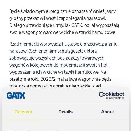
Bycie świadomym ekologicznie oznacza również jasny i
głośny przekaz w kwestii zapobiegania hałasowi.
Dlatego przewidujące firmy, jak GATX, od lat wyposażają
swoje wagony towarowe w ciche wstawki hamulcowe.
Rząd niemiecki wprowadził Ustawę o przeciwdziałaniu
hałasowi (Schienenlärmschutzgesetz), która
zobowiązuje wszystkich posiadaczy towarowych
wagonów kolejowych do modernizacji swoich flot i
wyposażenia ich w ciche wstawki hamulcowe
. Na
przełomie roku 2020/21 hałaśliwe wagony nie będą
mogły się poruszać w obrębie niemieckiej sieci
kolejowej. Szwajcaria chce pójść jeszcze dalej –
wprowadza podobny zakaz od 1 stycznia 2020 – o rok
wcześniej niż Niemcy.
Consent
Details
About
Dobre wyczucie czasu jest bezcenne. Również, jeśli
chodzi o informacje.