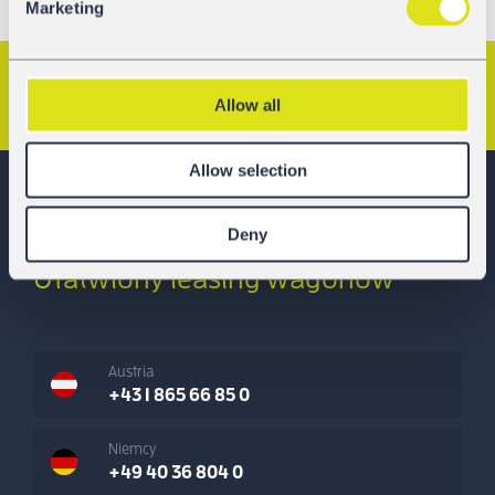
Marketing
Poprzedni artykuł
Następny artykuł
Allow all
Allow selection
Deny
GATX Rail Europe
Ułatwiony leasing wagonów
Austria
+43 1 865 66 85 0
Niemcy
+49 40 36 804 0