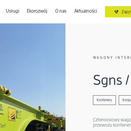
Usługi
Ekorozwój
O nas
Aktualności
Zapyt
WAGONY INTE
Sgns 
Kontenery
Korp
Czteroosiowy wago
przewozu konteneró