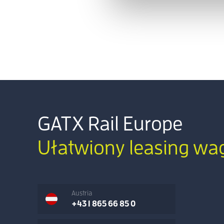
GATX Rail Europe
Ułatwiony leasing w
Austria
+43 1 865 66 85 0