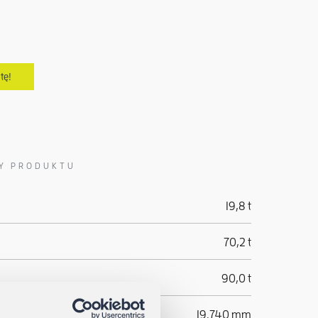
tę!
Y PRODUKTU
19,8 t
70,2 t
90,0 t
akami
19.740 mm