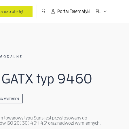
Portal Telematyki
PL
anie o ofertę!
RMODALNE
/ GATX typ 9460
usy wymienne
n towarowy typu Sgns jest przystosowany do
w ISO 20′, 30′, 40′ i 45′ oraz nadwozi wymiennych.