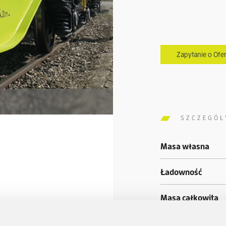
Zapytanie o Ofer
SZCZEGÓŁ
Masa własna
Ładowność
Masa całkowita
Długość ze zderz