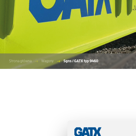
Strona główna
Wagony
Sgns / GATX typ 9460