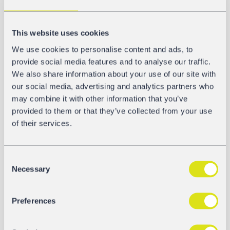
19.040 mm
This website uses cookies
Materiał zbiornika
We use cookies to personalise content and ads, to
Stahl 1.0580
provide social media features and to analyse our traffic.
We also share information about your use of our site with
Pneumatyczny rozładunek
our social media, advertising and analytics partners who
Tak
may combine it with other information that you’ve
provided to them or that they’ve collected from your use
of their services.
GALERIA
Consent
Necessary
Selection
Preferences