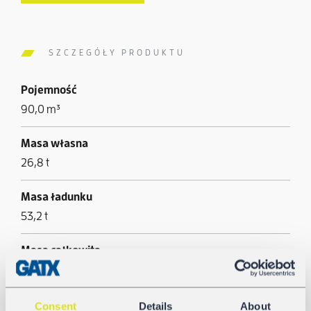
SZCZEGÓŁY PRODUKTU
Pojemność
90,0 m³
Masa własna
26,8 t
Masa ładunku
53,2 t
Masa całkowita
80,0 t
Długość ze zderzakami
Consent
Details
About