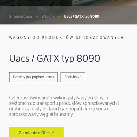
Strona główna
Wagony
Uacs / GATX typ 8090
WAGONY DO PRODUKTÓW SPROSZKOWANYCH
Uacs / GATX typ 8090
Popioły (np. popioły lotne)
Soda lekka
Czteroosiowy wagon wykorzystywany w różnych
sektorach do transportu produktów sproszkowanych i
drobnoziarnistych, takich jak popiół, lekka soda i
sproszkowany węgiel brunatny.
Zapytanie o Ofertę!