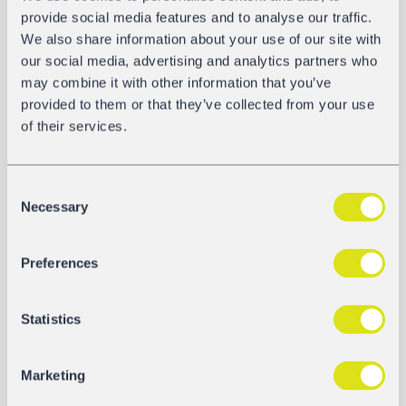
provide social media features and to analyse our traffic.
CYSTERNY DO PRODUKTÓW MINERALNYCH
We also share information about your use of our site with
our social media, advertising and analytics partners who
may combine it with other information that you’ve
provided to them or that they’ve collected from your use
of their services.
Consent
Necessary
Selection
Zacens / GATX typ 1278
Preferences
Wagony służące głównie do transportu produktów
wymagających ogrzewania (system ogrzewania
montowany...
Statistics
Dowiedz się więcej
Marketing