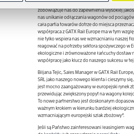
odpowiedzialność ze względu na posiadany prze
zobowiązuje nas do zapewnienia wysokiej jakośc
nas unikanie odłączania wagonów od pociągów z
cała partia towarów dotrze do miejsca przezna
współpraca z GATX Rail Europe ma w tym względ
nie tylko wspiera nas we wzmacnianiu naszej fl
reagować na potrzeby sektora spożywczego w Eu
ekologiczne i zrównoważone łańcuchy dostaw 
współpracę jako klucz do naszego sukcesu w tej
Biljana Tejic, Sales Manager w GATX Rail Europe
SRL jako naszego nowego klienta i cieszymy się,
jest mocno zaangażowany w europejski rynek zb
przewidując zwiększony popyt na wagony kolej
To nowe partnerstwo jest doskonałym dopasow
ważnym krokiem w kierunku bardziej ekologicz
wzmacniającym europejski szlak zbożowy”.
Jeśli są Państwo zainteresowani leasingiem 