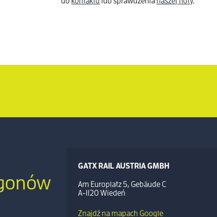
do
kontaktu
lub sprawdzenia
naszej floty
.
GATX RAIL AUSTRIA GMBH
agonów
Am Europlatz 5, Gebäude C
A-1120 Wiedeń
Znajdź na mapach Google