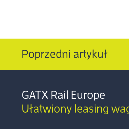
Poprzedni artykuł
GATX Rail Europe
Ułatwiony leasing w