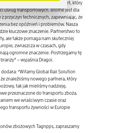
z nas certyfikat GMP+B4 Transport, który
i usług transportowych. Istotne jest dla
 przyczyn technicznych, zapewniając, że
czenia bez opóźnień i problemów. Nasza
zie kluczowe znaczenie. Partnerstwo to
oty, ale także pomaga nam skuteczniej
ropie, zwłaszcza w czasach, gdy
mają ogromne znaczenie. Postrzegamy tę
 branży” – wyjaśnia Dragoi.
, dodała: “Witamy Global Rail Solution
 że znaleźliśmy nowego partnera, który
ożowy, tak jak mieliśmy nadzieję,
owe przeznaczone do transportu zboża.
aniem we właściwym czasie oraz
nego transportu żywności w Europie
wagonów zbożowych Tagnpps, zapraszamy