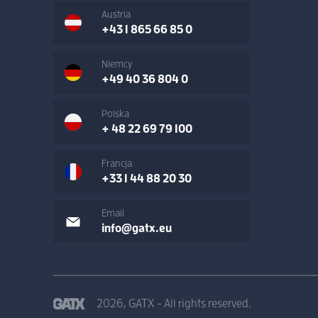
Austria
+43 1 865 66 85 0
Niemcy
+49 40 36 804 0
Polska
+ 48 22 69 79 100
Francja
+33 1 44 88 20 30
Email
info@gatx.eu
2026, GATX - All rights reserved.