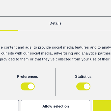
Details
e content and ads, to provide social media features and to analy
 our site with our social media, advertising and analytics partn
 provided to them or that they’ve collected from your use of their
Preferences
Statistics
Global Rail Solution SRL rozszerza swoją działa
Europe cieszymy się, że możemy być częścią te
Director, i jego partner, Valetin Grosu, mają du
koleją oraz obsługują niszowy rynek. “Jednym 
Allow selection
okresie jest odnowienie naszej floty wagonów