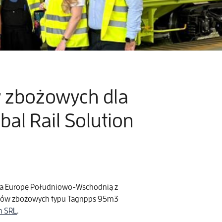
zbożowych dla
al Rail Solution
 za Europę Południowo-Wschodnią z
nów zbożowych typu Tagnpps 95m3
on SRL
.