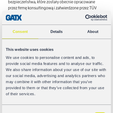
bezpieczeństwa, które zostały obecnie opracowane
przez firmę konsultingową i zatwierdzone przez TÜV
Austria. Centralnym elementem nowego systemu
bezpieczeństwa jest regulowana linka bezpieczeństwa
między uprzężą bezpieczeństwa a poręczą – poprzednie
Consent
Details
About
linki nie spełniały wymogów prawnych dla specjalnego
przypadku kolejowych wagonów towarowych. GATX Rail
Europe nabyła sprzęt i zezwolenia oraz przeprowadziła
This website uses cookies
już odpowiednie szkolenia w zakresie bezpieczeństwa
podczas prac na wysokości.
We use cookies to personalise content and ads, to
provide social media features and to analyse our traffic.
Szkolenia w zakresie bezpieczeństwa na wysokości
We also share information about your use of our site with
odbyły się w maju w Hanowerze i w czerwcu w Linz, aby
our social media, advertising and analytics partners who
umożliwić udział jak największej liczbie pracowników. W
may combine it with other information that you’ve
szkoleniu wzięło udział łącznie 30 kolegów z różnych
provided to them or that they’ve collected from your use
obszarów, takich jak utrzymanie, zapewnienie jakości i
of their services.
zarządzanie projektami. Szkolenie teoretyczne i
praktyczne obejmowało ćwiczenia z zakresu
bezpieczeństwa i ratownictwa na wagonie.
Consent