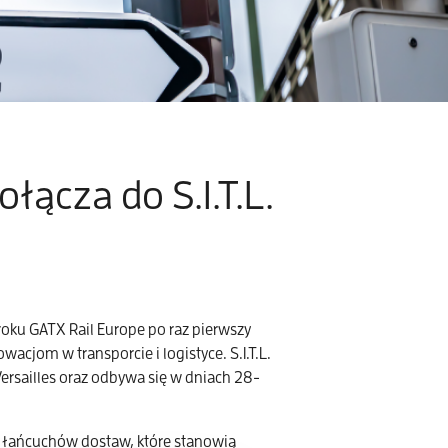
łącza do S.I.T.L.
roku GATX Rail Europe po raz pierwszy
wacjom w transporcie i logistyce. S.I.T.L.
ersailles oraz odbywa się w dniach 28-
h łańcuchów dostaw, które stanowią