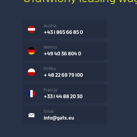
Austria
+43 1 865 66 85 0
Niemcy
+49 40 36 804 0
Polska
+ 48 22 69 79 100
Francja
+33 1 44 88 20 30
Email
info@gatx.eu