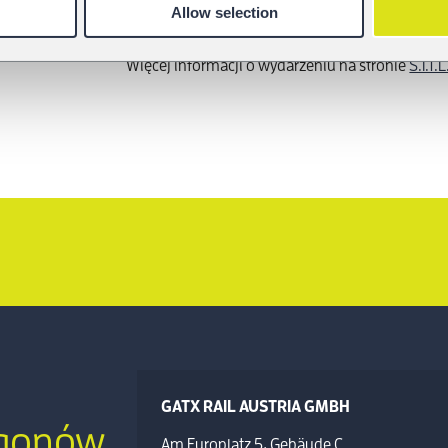
wydarzenia i nie tylko. Zachęcamy do
kontaktu
,
Allow selection
zespołem na miejscu.
Więcej informacji o wydarzeniu na stronie
S.I.T.L
GATX RAIL AUSTRIA GMBH
agonów
Am Europlatz 5, Gebäude C