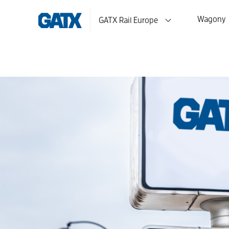
Wagony
GATX Rail Europe