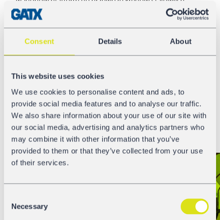
wagonów platform do przewozu kręgów stalowych
będzie mogła w pełni wyjść naprzeciw różnym
potrzebom klientów w zakresie transportu tych
produktów.”
Consent
Details
About
Wagony, które staną się dostępne w pierwszym kwartale
2023 roku, przechodzą obecnie rewizje, w tym są
This website uses cookies
doposażone w ciche klocki LL, przechodzą także
We use cookies to personalise content and ads, to
generalny remont, aby przygotować je do kolejnego
provide social media features and to analyse our traffic.
użycia i zmaksymalizować potencjał techniczny
We also share information about your use of our site with
wagonów. Jeśli są Państwo zainteresowani wynajmem
our social media, advertising and analytics partners who
naszych wagonów Shimmnss, prosimy o kontakt
tutaj
,
may combine it with other information that you’ve
aby uzyskać ofertę.
provided to them or that they’ve collected from your use
of their services.
Consent
Necessary
Selection