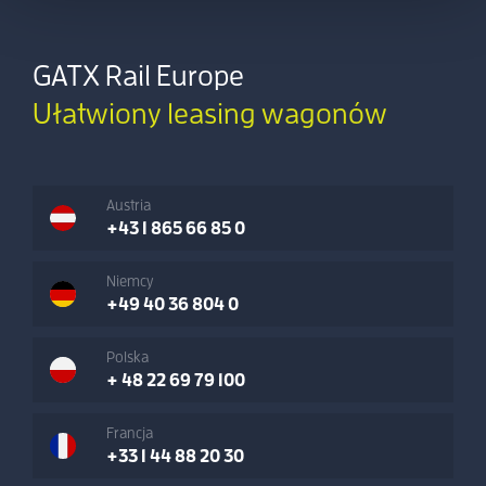
GATX Rail Europe
Ułatwiony leasing wagonów
Austria
+43 1 865 66 85 0
Niemcy
+49 40 36 804 0
Polska
+ 48 22 69 79 100
Francja
+33 1 44 88 20 30