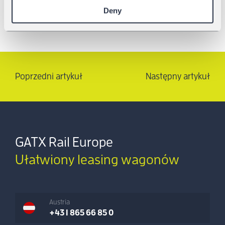
Deny
Poprzedni artykuł
Następny artykuł
GATX Rail Europe
Ułatwiony leasing wagonów
Austria
+43 1 865 66 85 0