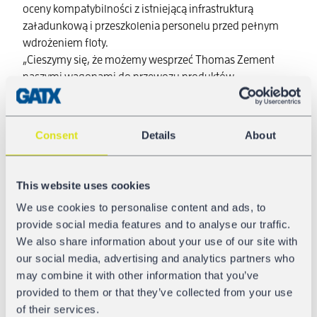
oceny kompatybilności z istniejącą infrastrukturą
załadunkową i przeszkolenia personelu przed pełnym
wdrożeniem floty.
„Cieszymy się, że możemy wesprzeć Thomas Zement
naszymi wagonami do przewozu produktów
sproszkowanych, zapewniając elastyczne i
zrównoważone rozwiązanie transportowe” – mówi
Adrian Scheffler, Sales Manager w GATX Rail Europe.
Consent
Details
About
„Rozpoczęcie od fazy testowej zapewnia najlepszą
możliwą konfigurację dla ich operacji”.
This website uses cookies
Optymalizacja wydajności transportu
We use cookies to personalise content and ads, to
Wynajęte wagony kolejowe będą transportować cement
provide social media features and to analyse our traffic.
z Karsdorfu w Niemczech do Polski, z kluczową zaletą
We also share information about your use of our site with
wydajności – w drodze powrotnej część wagonów
our social media, advertising and analytics partners who
zostanie załadowana pyłem cementowym, materiałem
may combine it with other information that you’ve
używanym do produkcji cementu w Karsdorfie. Taka
provided to them or that they’ve collected from your use
konfiguracja zmniejsza liczbę pustych przebiegów,
of their services.
optymalizując koszty i minimalizując wpływ na