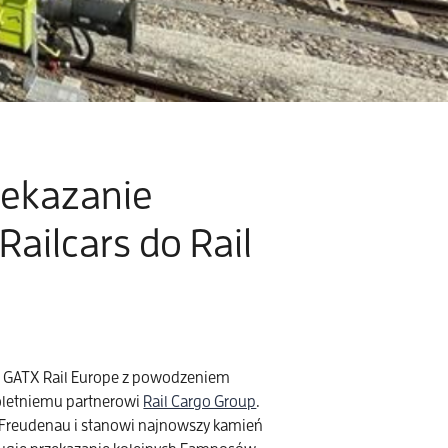
rzekazanie
ilcars do Rail
: GATX Rail Europe z powodzeniem
oletniemu partnerowi
Rail Cargo Group
.
 Freudenau i stanowi najnowszy kamień