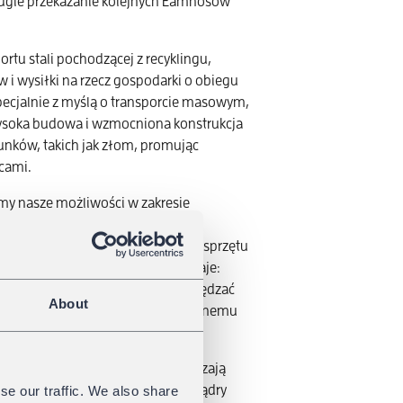
 Drugie przekazanie kolejnych Eamnosów
tu stali pochodzącej z recyklingu,
 i wysiłki na rzecz gospodarki o obiegu
cjalnie z myślą o transporcie masowym,
wysoka budowa i wzmocniona konstrukcja
adunków, takich jak złom, promując
cami.
y nasze możliwości w zakresie
 na wysokiej jakości sprzęcie i
Trinkl, kierownik działu zakupów sprzętu
er South w GATX Rail Europe, dodaje:
ółpracę z Rail Cargo Group i napędzać
About
om, niezawodnym usługom i wspólnemu
yklingu koleją, obie firmy napędzają
CO₂ tam, gdzie ma to znaczenie – mądry
se our traffic. We also share