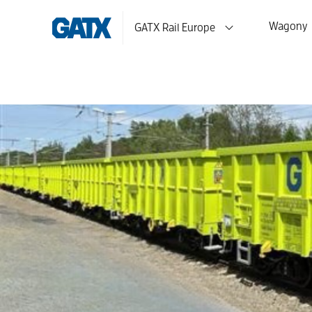
Wagony
GATX Rail Europe