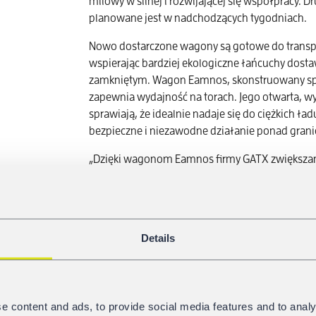
milowy w silnej i rozwijającej się współpracy.
planowane jest w nadchodzących tygodniach.
Nowo dostarczone wagony są gotowe do transpor
wspierając bardziej ekologiczne łańcuchy dostaw
zamkniętym. Wagon Eamnos, skonstruowany spe
zapewnia wydajność na torach. Jego otwarta, 
sprawiają, że idealnie nadaje się do ciężkich ł
bezpieczne i niezawodne działanie ponad grani
„Dzięki wagonom Eamnos firmy GATX zwiększam
zrównoważonej logistyki, jednocześnie polegając
profesjonalnym wsparciu” – powiedział Michael 
w Rail Cargo Group. Christian Haas, Area Manag
„Jesteśmy dumni, że możemy rozwijać naszą wsp
Details
obieg zamknięty – dzięki doskonałym wagon
zaangażowaniu”.
Przewożąc więcej materiałów pochodzących z rec
czystsze zużycie stali oraz zmniejszają emisje 
e content and ads, to provide social media features and to analy