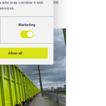
czynić swoje łańcuchy dostaw bardziej
ers who may combine it with
t kolejowy,
skontaktuj się z nami
.
 services.
 kolejowych.
Marketing
Allow all