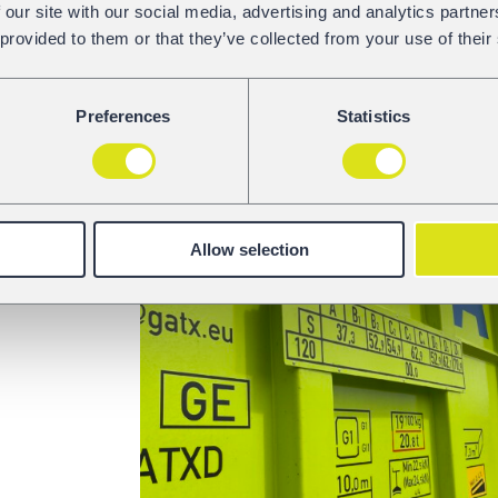
ruch dla przemysłu i środowiska. Jeśli chcesz u
 our site with our social media, advertising and analytics partn
zrównoważonymi poprzez przejście na transpor
 provided to them or that they’ve collected from your use of their
Jesteśmy tutaj, aby ułatwić Ci leasing wagonów
Preferences
Statistics
Allow selection