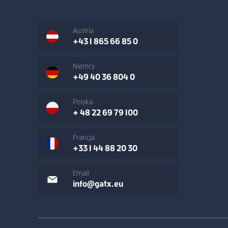
Austria
+43 1 865 66 85 0
Niemcy
+49 40 36 804 0
Polska
+ 48 22 69 79 100
Francja
+33 1 44 88 20 30
Email
info@gatx.eu